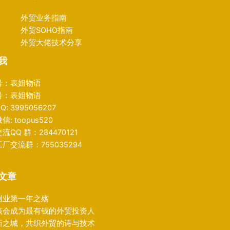
外贸业务指南
外贸SOHO指南
外贸大佬技术分享
我
号：表姐物语
号：表姐物语
: 3995056207
: toopus520
流QQ 群：284470121
厂交流群：755035294
文章
创业第一年之殇
该会成为最有钱的外贸投资人
新之城，共织外贸的诗与技术