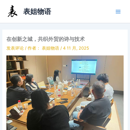
跳
表姐物语
至
内
容
在创新之城，共织外贸的诗与技术
发表评论
/ 作者：
表姐物语
/
4 11 月, 2025