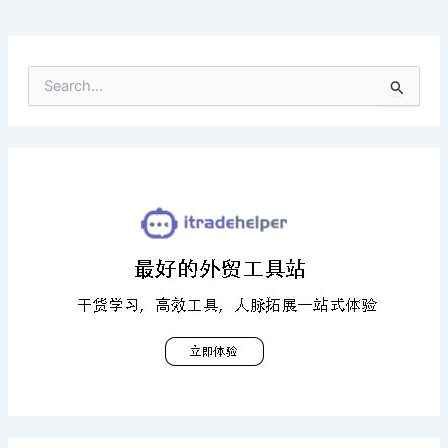
搜
索
：