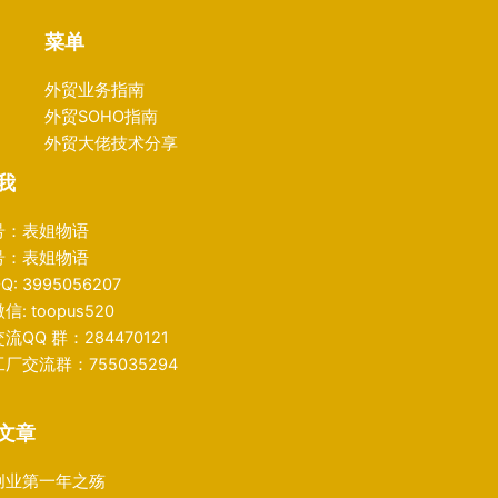
菜单
外贸业务指南
外贸SOHO指南
外贸大佬技术分享
我
号：表姐物语
号：表姐物语
: 3995056207
: toopus520
流QQ 群：284470121
厂交流群：755035294
文章
创业第一年之殇