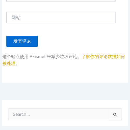
邮
箱
网
*
站
这个站点使用 Akismet 来减少垃圾评论。
了解你的评论数据如何
被处理
。
搜
索
：