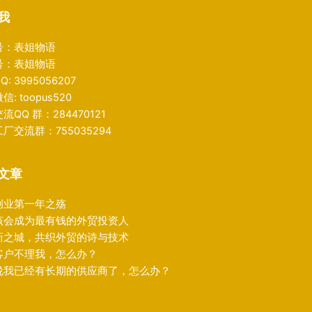
我
号：表姐物语
号：表姐物语
: 3995056207
: toopus520
流QQ 群：284470121
厂交流群：755035294
文章
创业第一年之殇
该会成为最有钱的外贸投资人
新之城，共织外贸的诗与技术
客户不理我，怎么办？
说我已经有长期的供应商了，怎么办？