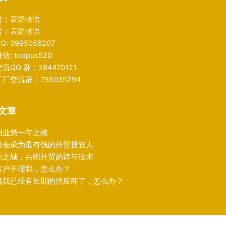
号：表姐物语
号：表姐物语
: 3995056207
: toopus520
流QQ 群：284470121
厂交流群：755035294
文章
创业第一年之殇
该会成为最有钱的外贸投资人
新之城，共织外贸的诗与技术
客户不理我，怎么办？
说我已经有长期的供应商了，怎么办？