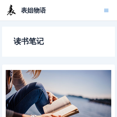
跳
表姐物语
至
内
容
读书笔记