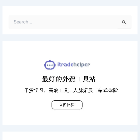
搜
索
：