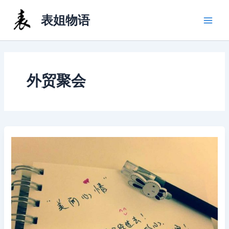
跳
表姐物语
至
内
容
外贸聚会