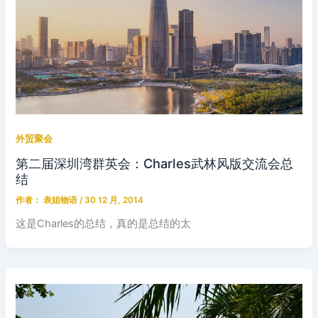
外贸聚会
第二届深圳湾群英会：Charles武林风版交流会总
结
作者：
表姐物语
/
30 12 月, 2014
这是Charles的总结，真的是总结的太