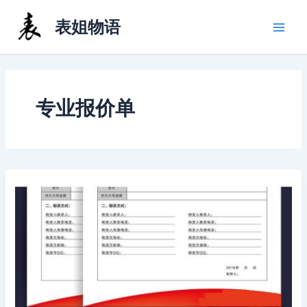
跳
表姐物语
至
内
容
专业报价单