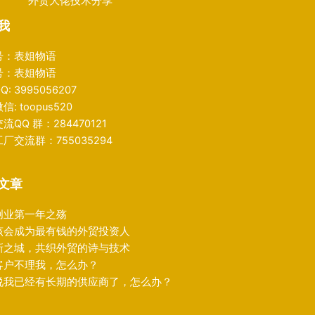
外贸大佬技术分享
我
号：表姐物语
号：表姐物语
: 3995056207
: toopus520
流QQ 群：284470121
厂交流群：755035294
文章
创业第一年之殇
该会成为最有钱的外贸投资人
新之城，共织外贸的诗与技术
客户不理我，怎么办？
说我已经有长期的供应商了，怎么办？